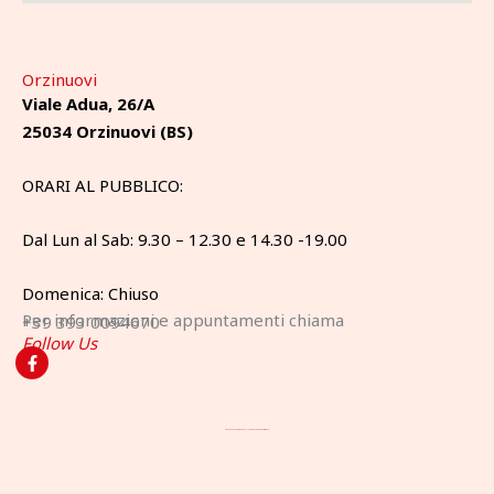
Orzinuovi
Viale Adua, 26/A
25034 Orzinuovi (BS)
ORARI AL PUBBLICO:
Dal Lun al Sab: 9.30 – 12.30 e 14.30 -19.00
Domenica: Chiuso
Per informazioni e appuntamenti chiama
+39 393 0094670
Follow Us
F
a
c
e
b
Prenota un appuntamento nel Negozio Veneta Cucine di Orzinuovi
o
o
k
-